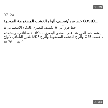
00:29
07-24
خط فرز/تصنيف ألواح الخشب المضغوطة الموجهة (OSB)
الأوتوماتيكي
#خط فرز آلي
#الكشف البصري بالذكاء الاصطناعي
يعتمد خط الفرز هذا على الفحص البصري بالذكاء الاصطناعي، ويستخدم
للفرز التلقائي لألواح MDF وألواح الخشب المضغوط وألواح OSB حسب
المواصفات والسمك والعيوب. بفضل التحكم بواسطة وحدة التحكم
76
0
المنطقية القابلة للبرمجة (PLC)، يدعم التشغيل بدون مشغل على مدار
24 ساعة، ودقة فرز عالية (99.8٪)، ويساعد المؤسسات على تحقيق
التحديث الذكي وتحسين كفاءة الإنتاج.
00:34