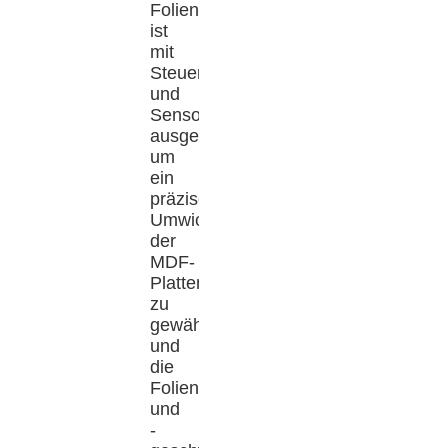
Folienwickelmaschine
ist
mit
Steuerungen
und
Sensoren
ausgestattet,
um
ein
präzises
Umwickeln
der
MDF-
Platten
zu
gewährleisten
und
die
Folienspannung
und
-