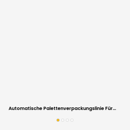
Automatische Palettenverpackungslinie Für
Bodenbeläge | Vor-Ort-Arbeitsausrüstung Für
Bodenfabriken