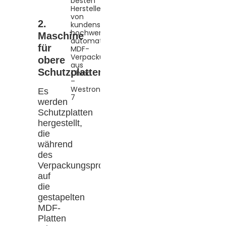
2.
Maschine
für
obere
Schutzplatten
Es
werden
Schutzplatten
hergestellt,
die
während
des
Verpackungsprozesses
auf
die
gestapelten
MDF-
Platten