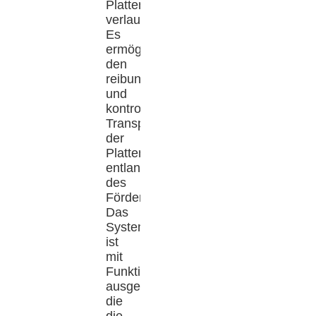
Platten
verlaufen.
Es
ermöglicht
den
reibungslosen
und
kontrollierten
Transport
der
Platten
entlang
des
Förderbandes.
Das
System
ist
mit
Funktionen
ausgestattet,
die