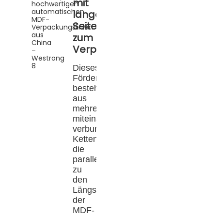
mit
langer
Seite
zum
Verpacken
Dieses
Fördersystem
besteht
aus
mehreren
miteinander
verbundenen
Ketten,
die
parallel
zu
den
Längskanten
der
MDF-