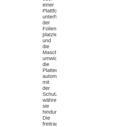
einer
Plattform
unterhalb
der
Folienrolle
platziert,
und
die
Maschine
umwickelt
die
Platten
automatisch
mit
der
Schutzfolie,
während
sie
hindurchlaufen.
Die
freitragende