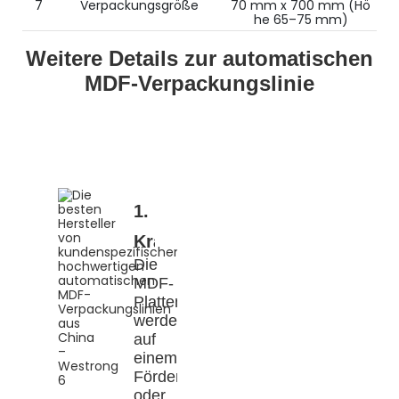
7
Verpackungsgröße
70 mm x 700 mm (Hö
he 65–75 mm)
Weitere Details zur automatischen
MDF-Verpackungslinie
1.
Kragarm-
Die
Folienwickelmaschine
MDF-
Platten
werden
auf
einem
Förderband
oder