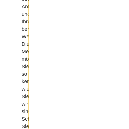
Anfänge
und
Ihren
beruflichen
Werdegang.
Die
Menschen
möchten
Sie
so
kennenlernen,
wie
Sie
wirklich
sind.
Scheuen
Sie