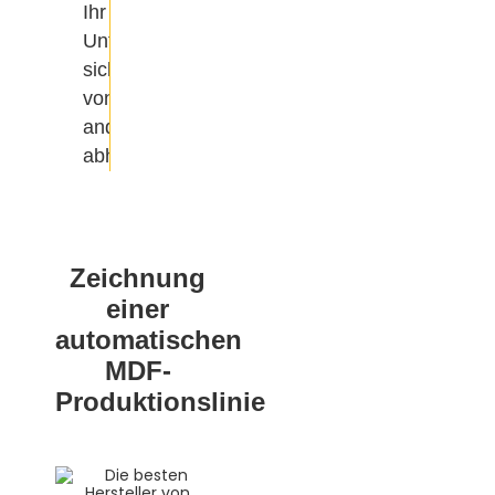
Ihr
Unternehmen
sich
von
anderen
abheben.
Zeichnung
einer
automatischen
MDF-
Produktionslinie