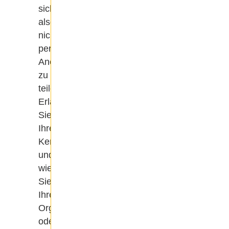
sich
also
nicht,
persönliche
Anekdoten
zu
teilen.
Erläutern
Sie
Ihre
Kernwerte
und
wie
Sie,
Ihre
Organisation
oder