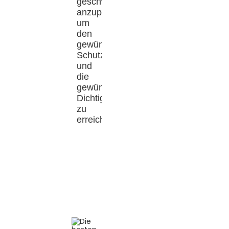
geschwindigkeit
anzupassen,
um
den
gewünschten
Schutz
und
die
gewünschte
Dichtigkeit
zu
erreichen.