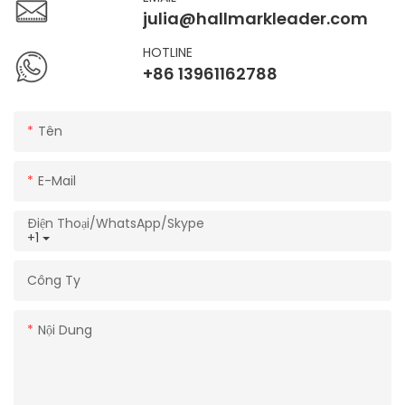
julia@hallmarkleader.com
HOTLINE
+86 13961162788
Tên
E-Mail
Điện Thoại/WhatsApp/Skype
+1
Công Ty
Nội Dung