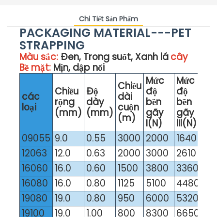
Chi Tiết Sản Phẩm
PACKAGING MATERIAL---PET
STRAPPING
Màu sắc:
Đen, Trong suốt, Xanh lá
cây
Bề mặt:
Mịn, dập nổi
Mức
Mức
Chiều
Chiều
Độ
độ
độ
các
dài
rộng
dày
bền
bền
loại
cuộn
(mm)
(mm)
gãy
gãy
(m)
I(N)
lIl(N)
09055
9.0
0.55
3000
2000
1640
12063
12.0
0.63
2000
3000
2610
16060
16.0
0.60
1500
3800
3360
16080
16.0
0.80
1125
5100
4480
19080
19.0
0.80
950
6000
5320
19100
19.0
1.00
800
8300
6650