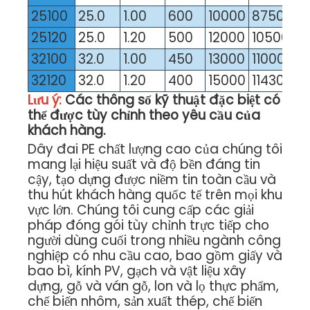
25100
25.0
1.00
600
10000
8750
25120
25.0
1.20
500
12000
10500
32100
32.0
1.00
450
13000
11000
32120
32.0
1.20
400
15000
11430
Lưu ý:
Các thông số kỹ thuật đặc biệt có
thể được tùy chỉnh theo yêu cầu của
khách hàng.
Dây đai PE chất lượng cao của chúng tôi
mang lại hiệu suất và độ bền đáng tin
cậy, tạo dựng được niềm tin toàn cầu và
thu hút khách hàng quốc tế trên mọi khu
vực lớn. Chúng tôi cung cấp các giải
pháp đóng gói tùy chỉnh trực tiếp cho
người dùng cuối trong nhiều ngành công
nghiệp có nhu cầu cao, bao gồm giấy và
bao bì, kính PV, gạch và vật liệu xây
dựng, gỗ và ván gỗ, lon và lọ thực phẩm,
chế biến nhôm, sản xuất thép, chế biến