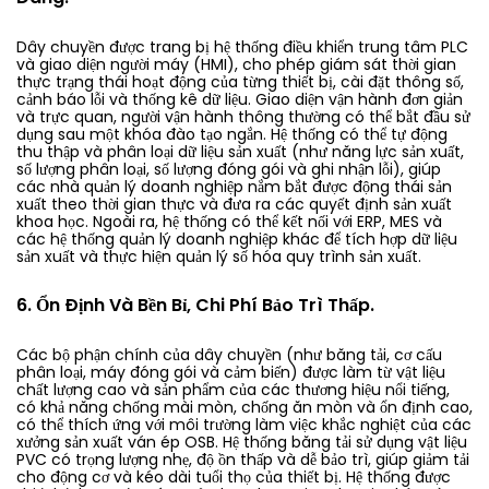
Dây chuyền được trang bị hệ thống điều khiển trung tâm PLC
và giao diện người máy (HMI), cho phép giám sát thời gian
thực trạng thái hoạt động của từng thiết bị, cài đặt thông số,
cảnh báo lỗi và thống kê dữ liệu. Giao diện vận hành đơn giản
và trực quan, người vận hành thông thường có thể bắt đầu sử
dụng sau một khóa đào tạo ngắn. Hệ thống có thể tự động
thu thập và phân loại dữ liệu sản xuất (như năng lực sản xuất,
số lượng phân loại, số lượng đóng gói và ghi nhận lỗi), giúp
các nhà quản lý doanh nghiệp nắm bắt được động thái sản
xuất theo thời gian thực và đưa ra các quyết định sản xuất
khoa học. Ngoài ra, hệ thống có thể kết nối với ERP, MES và
các hệ thống quản lý doanh nghiệp khác để tích hợp dữ liệu
sản xuất và thực hiện quản lý số hóa quy trình sản xuất.
6. Ổn Định Và Bền Bỉ, Chi Phí Bảo Trì Thấp.
Các bộ phận chính của dây chuyền (như băng tải, cơ cấu
phân loại, máy đóng gói và cảm biến) được làm từ vật liệu
chất lượng cao và sản phẩm của các thương hiệu nổi tiếng,
có khả năng chống mài mòn, chống ăn mòn và ổn định cao,
có thể thích ứng với môi trường làm việc khắc nghiệt của các
xưởng sản xuất ván ép OSB. Hệ thống băng tải sử dụng vật liệu
PVC có trọng lượng nhẹ, độ ồn thấp và dễ bảo trì, giúp giảm tải
cho động cơ và kéo dài tuổi thọ của thiết bị. Hệ thống được