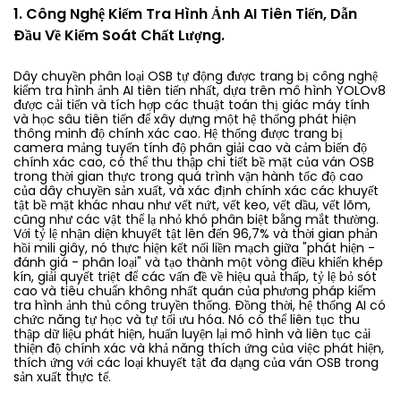
Pallet Gỗ
1. Công Nghệ Kiểm Tra Hình Ảnh AI Tiên Tiến, Dẫn
Đầu Về Kiểm Soát Chất Lượng.
Dây chuyền phân loại OSB tự động được trang bị công nghệ
kiểm tra hình ảnh AI tiên tiến nhất, dựa trên mô hình YOLOv8
được cải tiến và tích hợp các thuật toán thị giác máy tính
và học sâu tiên tiến để xây dựng một hệ thống phát hiện
thông minh độ chính xác cao. Hệ thống được trang bị
camera mảng tuyến tính độ phân giải cao và cảm biến độ
chính xác cao, có thể thu thập chi tiết bề mặt của ván OSB
trong thời gian thực trong quá trình vận hành tốc độ cao
của dây chuyền sản xuất, và xác định chính xác các khuyết
tật bề mặt khác nhau như vết nứt, vết keo, vết dầu, vết lõm,
cũng như các vật thể lạ nhỏ khó phân biệt bằng mắt thường.
Với tỷ lệ nhận diện khuyết tật lên đến 96,7% và thời gian phản
hồi mili giây, nó thực hiện kết nối liền mạch giữa "phát hiện -
đánh giá - phân loại" và tạo thành một vòng điều khiển khép
kín, giải quyết triệt để các vấn đề về hiệu quả thấp, tỷ lệ bỏ sót
cao và tiêu chuẩn không nhất quán của phương pháp kiểm
tra hình ảnh thủ công truyền thống. Đồng thời, hệ thống AI có
chức năng tự học và tự tối ưu hóa. Nó có thể liên tục thu
thập dữ liệu phát hiện, huấn luyện lại mô hình và liên tục cải
thiện độ chính xác và khả năng thích ứng của việc phát hiện,
thích ứng với các loại khuyết tật đa dạng của ván OSB trong
sản xuất thực tế.