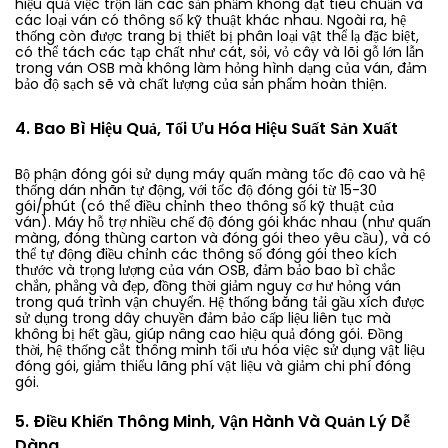
hiệu quả việc trộn lẫn các sản phẩm không đạt tiêu chuẩn và
các loại ván có thông số kỹ thuật khác nhau. Ngoài ra, hệ
thống còn được trang bị thiết bị phân loại vật thể lạ đặc biệt,
có thể tách các tạp chất như cát, sỏi, vỏ cây và lõi gỗ lớn lẫn
trong ván OSB mà không làm hỏng hình dạng của ván, đảm
bảo độ sạch sẽ và chất lượng của sản phẩm hoàn thiện.
4. Bao Bì Hiệu Quả, Tối Ưu Hóa Hiệu Suất Sản Xuất
Bộ phận đóng gói sử dụng máy quấn màng tốc độ cao và hệ
thống dán nhãn tự động, với tốc độ đóng gói từ 15-30
gói/phút (có thể điều chỉnh theo thông số kỹ thuật của
ván). Máy hỗ trợ nhiều chế độ đóng gói khác nhau (như quấn
màng, đóng thùng carton và đóng gói theo yêu cầu), và có
thể tự động điều chỉnh các thông số đóng gói theo kích
thước và trọng lượng của ván OSB, đảm bảo bao bì chắc
chắn, phẳng và đẹp, đồng thời giảm nguy cơ hư hỏng ván
trong quá trình vận chuyển. Hệ thống băng tải gầu xích được
sử dụng trong dây chuyền đảm bảo cấp liệu liên tục mà
không bị hết gầu, giúp nâng cao hiệu quả đóng gói. Đồng
thời, hệ thống cắt thông minh tối ưu hóa việc sử dụng vật liệu
đóng gói, giảm thiểu lãng phí vật liệu và giảm chi phí đóng
gói.
5. Điều Khiển Thông Minh, Vận Hành Và Quản Lý Dễ
Dàng.