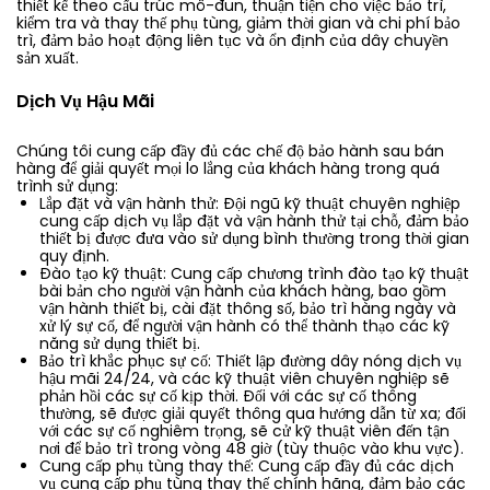
thiết kế theo cấu trúc mô-đun, thuận tiện cho việc bảo trì,
kiểm tra và thay thế phụ tùng, giảm thời gian và chi phí bảo
trì, đảm bảo hoạt động liên tục và ổn định của dây chuyền
sản xuất.
Dịch Vụ Hậu Mãi
Chúng tôi cung cấp đầy đủ các chế độ bảo hành sau bán
hàng để giải quyết mọi lo lắng của khách hàng trong quá
trình sử dụng:
Lắp đặt và vận hành thử: Đội ngũ kỹ thuật chuyên nghiệp
cung cấp dịch vụ lắp đặt và vận hành thử tại chỗ, đảm bảo
thiết bị được đưa vào sử dụng bình thường trong thời gian
quy định.
Đào tạo kỹ thuật: Cung cấp chương trình đào tạo kỹ thuật
bài bản cho người vận hành của khách hàng, bao gồm
vận hành thiết bị, cài đặt thông số, bảo trì hàng ngày và
xử lý sự cố, để người vận hành có thể thành thạo các kỹ
năng sử dụng thiết bị.
Bảo trì khắc phục sự cố: Thiết lập đường dây nóng dịch vụ
hậu mãi 24/24, và các kỹ thuật viên chuyên nghiệp sẽ
phản hồi các sự cố kịp thời. Đối với các sự cố thông
thường, sẽ được giải quyết thông qua hướng dẫn từ xa; đối
với các sự cố nghiêm trọng, sẽ cử kỹ thuật viên đến tận
nơi để bảo trì trong vòng 48 giờ (tùy thuộc vào khu vực).
Cung cấp phụ tùng thay thế: Cung cấp đầy đủ các dịch
vụ cung cấp phụ tùng thay thế chính hãng, đảm bảo các