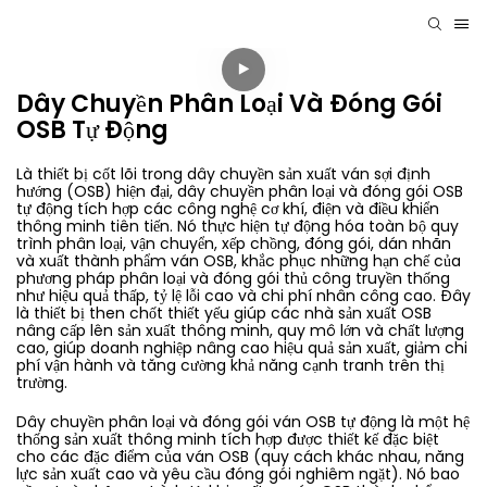
Dây Chuyền Phân Loại Và Đóng Gói
OSB Tự Động
Là thiết bị cốt lõi trong dây chuyền sản xuất ván sợi định
hướng (OSB) hiện đại, dây chuyền phân loại và đóng gói OSB
tự động tích hợp các công nghệ cơ khí, điện và điều khiển
thông minh tiên tiến. Nó thực hiện tự động hóa toàn bộ quy
trình phân loại, vận chuyển, xếp chồng, đóng gói, dán nhãn
và xuất thành phẩm ván OSB, khắc phục những hạn chế của
phương pháp phân loại và đóng gói thủ công truyền thống
như hiệu quả thấp, tỷ lệ lỗi cao và chi phí nhân công cao. Đây
là thiết bị then chốt thiết yếu giúp các nhà sản xuất OSB
nâng cấp lên sản xuất thông minh, quy mô lớn và chất lượng
cao, giúp doanh nghiệp nâng cao hiệu quả sản xuất, giảm chi
phí vận hành và tăng cường khả năng cạnh tranh trên thị
trường.
Dây chuyền phân loại và đóng gói ván OSB tự động là một hệ
thống sản xuất thông minh tích hợp được thiết kế đặc biệt
cho các đặc điểm của ván OSB (quy cách khác nhau, năng
lực sản xuất cao và yêu cầu đóng gói nghiêm ngặt). Nó bao