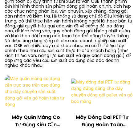
gồm toàn bộ quy trình từ khi xuất ra ván OSB thành phẩm
đến khi hình thành sản phẩm đóng gói hoàn chỉnh, tích hợp
các chức năng phân loại, vận chuyển, xếp chồng, đóng gói,
dán nhãn và kiểm tra. Hệ thống sử dụng chế độ điều khiển tập
trung, có thể thực hiện vận hành không người lái hoặc bán tự
động, giải quyết hiệu quả các vấn đề về cường độ lao động
cao, dễ làm hỏng ván, quy cách đóng gói không nhất quán
và khó theo dõi trong các thao tác thủ công truyền thống.
Nó được ứng dụng rộng rãi cho các doanh nghiệp sản xuất
ván OSB với nhiều quy mô khác nhau và có thể được tùy
chỉnh theo nhu cầu sản xuất thực tế của khách hàng (như
kích thước ván, năng lực sản xuất và quy cách đóng gói) để
đáp ứng các yêu cầu sản xuất đa dạng của các doanh
nghiệp khác nhau.
Máy Đóng Đai PET Tự
Máy Quấn Màng Co
Động Hoàn Toàn
Tự Động Kiểu Cần
Dạng Đứng Dùng Cho
Trục Cho Tấm Gỗ