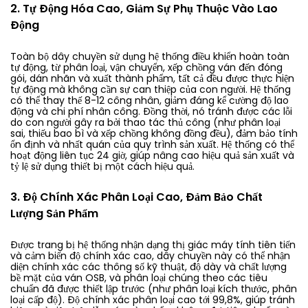
2. Tự Động Hóa Cao, Giảm Sự Phụ Thuộc Vào Lao
Động
Toàn bộ dây chuyền sử dụng hệ thống điều khiển hoàn toàn
tự động, từ phân loại, vận chuyển, xếp chồng ván đến đóng
gói, dán nhãn và xuất thành phẩm, tất cả đều được thực hiện
tự động mà không cần sự can thiệp của con người. Hệ thống
có thể thay thế 8-12 công nhân, giảm đáng kể cường độ lao
động và chi phí nhân công. Đồng thời, nó tránh được các lỗi
do con người gây ra bởi thao tác thủ công (như phân loại
sai, thiếu bao bì và xếp chồng không đồng đều), đảm bảo tính
ổn định và nhất quán của quy trình sản xuất. Hệ thống có thể
hoạt động liên tục 24 giờ, giúp nâng cao hiệu quả sản xuất và
tỷ lệ sử dụng thiết bị một cách hiệu quả.
3. Độ Chính Xác Phân Loại Cao, Đảm Bảo Chất
Lượng Sản Phẩm
Được trang bị hệ thống nhận dạng thị giác máy tính tiên tiến
và cảm biến độ chính xác cao, dây chuyền này có thể nhận
diện chính xác các thông số kỹ thuật, độ dày và chất lượng
bề mặt của ván OSB, và phân loại chúng theo các tiêu
chuẩn đã được thiết lập trước (như phân loại kích thước, phân
loại cấp độ). Độ chính xác phân loại cao tới 99,8%, giúp tránh