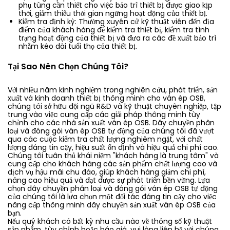
phụ tùng cần thiết cho việc bảo trì thiết bị được giao kịp
thời, giảm thiểu thời gian ngừng hoạt động của thiết bị.
Kiểm tra định kỳ: Thường xuyên cử kỹ thuật viên đến địa
điểm của khách hàng để kiểm tra thiết bị, kiểm tra tình
trạng hoạt động của thiết bị và đưa ra các đề xuất bảo trì
nhằm kéo dài tuổi thọ của thiết bị.
Tại Sao Nên Chọn Chúng Tôi?
Với nhiều năm kinh nghiệm trong nghiên cứu, phát triển, sản
xuất và kinh doanh thiết bị thông minh cho ván ép OSB,
chúng tôi sở hữu đội ngũ R&D và kỹ thuật chuyên nghiệp, tập
trung vào việc cung cấp các giải pháp thông minh tùy
chỉnh cho các nhà sản xuất ván ép OSB. Dây chuyền phân
loại và đóng gói ván ép OSB tự động của chúng tôi đã vượt
qua các cuộc kiểm tra chất lượng nghiêm ngặt, với chất
lượng đáng tin cậy, hiệu suất ổn định và hiệu quả chi phí cao.
Chúng tôi tuân thủ khái niệm "khách hàng là trung tâm" và
cung cấp cho khách hàng các sản phẩm chất lượng cao và
dịch vụ hậu mãi chu đáo, giúp khách hàng giảm chi phí,
nâng cao hiệu quả và đạt được sự phát triển bền vững. Lựa
chọn dây chuyền phân loại và đóng gói ván ép OSB tự động
của chúng tôi là lựa chọn một đối tác đáng tin cậy cho việc
nâng cấp thông minh dây chuyền sản xuất ván ép OSB của
bạn.
Nếu quý khách có bất kỳ nhu cầu nào về thông số kỹ thuật
sản phẩm, tùy chỉnh hoặc báo giá, vui lòng liên hệ với chúng