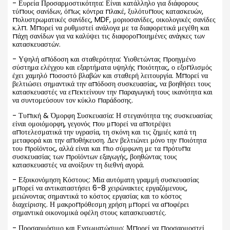
- Ευρεία Προσαρμοστικότητα: Είναι κατάλληλο για διάφορους
τύπους σανίδων, όπως κόντρα πλακέ, ξυλότυπους κατασκευών,
πολυστρωματικές σανίδες, MDF, μοριοσανίδες, οικολογικές σανίδες
κ.λπ. Μπορεί να ρυθμιστεί ανάλογα με τα διαφορετικά μεγέθη και
πάχη σανίδων για να καλύψει τις διαφοροποιημένες ανάγκες των
κατασκευαστών.
- Υψηλή απόδοση και σταθερότητα: Υιοθετώντας προηγμένο
σύστημα ελέγχου και εξαρτήματα υψηλής ποιότητας, ο εξοπλισμός
έχει χαμηλό ποσοστό βλαβών και σταθερή λειτουργία. Μπορεί να
βελτιώσει σημαντικά την απόδοση συσκευασίας, να βοηθήσει τους
κατασκευαστές να επεκτείνουν την παραγωγική τους ικανότητα και
να συντομεύσουν τον κύκλο παράδοσης.
- Τυπική & Όμορφη Συσκευασία: Η στεγανότητα της συσκευασίας
είναι ομοιόμορφη, γεγονός που μπορεί να αποτρέψει
αποτελεσματικά την υγρασία, τη σκόνη και τις ζημιές κατά τη
μεταφορά και την αποθήκευση. Δεν βελτιώνει μόνο την ποιότητα
του προϊόντος, αλλά είναι και πιο σύμφωνη με τα πρότυπα
συσκευασίας των προϊόντων εξαγωγής, βοηθώντας τους
κατασκευαστές να ανοίξουν τη διεθνή αγορά.
- Εξοικονόμηση Κόστους: Μία αυτόματη γραμμή συσκευασίας
μπορεί να αντικαταστήσει 6-8 χειρώνακτες εργαζόμενους,
μειώνοντας σημαντικά το κόστος εργασίας και το κόστος
διαχείρισης. Η μακροπρόθεσμη χρήση μπορεί να αποφέρει
σημαντικά οικονομικά οφέλη στους κατασκευαστές.
- Προσαρμόσιμο και Ενσωματώσιμο: Μπορεί να προσαρμοστεί