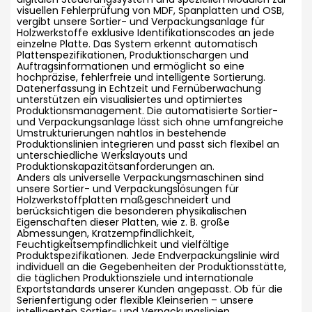
visuellen Fehlerprüfung von MDF, Spanplatten und OSB,
vergibt unsere Sortier- und Verpackungsanlage für
Holzwerkstoffe exklusive Identifikationscodes an jede
einzelne Platte. Das System erkennt automatisch
Plattenspezifikationen, Produktionschargen und
Auftragsinformationen und ermöglicht so eine
hochpräzise, ​​fehlerfreie und intelligente Sortierung.
Datenerfassung in Echtzeit und Fernüberwachung
unterstützen ein visualisiertes und optimiertes
Produktionsmanagement. Die automatisierte Sortier-
und Verpackungsanlage lässt sich ohne umfangreiche
Umstrukturierungen nahtlos in bestehende
Produktionslinien integrieren und passt sich flexibel an
unterschiedliche Werkslayouts und
Produktionskapazitätsanforderungen an.
Anders als universelle Verpackungsmaschinen sind
unsere Sortier- und Verpackungslösungen für
Holzwerkstoffplatten maßgeschneidert und
berücksichtigen die besonderen physikalischen
Eigenschaften dieser Platten, wie z. B. große
Abmessungen, Kratzempfindlichkeit,
Feuchtigkeitsempfindlichkeit und vielfältige
Produktspezifikationen. Jede Endverpackungslinie wird
individuell an die Gegebenheiten der Produktionsstätte,
die täglichen Produktionsziele und internationale
Exportstandards unserer Kunden angepasst. Ob für die
Serienfertigung oder flexible Kleinserien – unsere
intelligenten Sortier- und Verpackungslinien