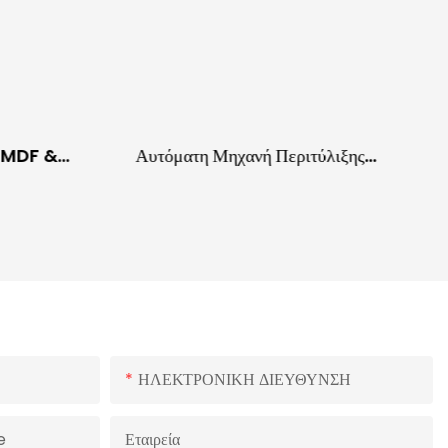
ό MDF &
Αυτόματη Μηχανή Περιτύλιξης
Παλετών Με Σερβοκινητήρα Και
Προένταση Φιλμ 250%
ΗΛΕΚΤΡΟΝΙΚΗ ΔΙΕΥΘΥΝΣΗ
e
Εταιρεία