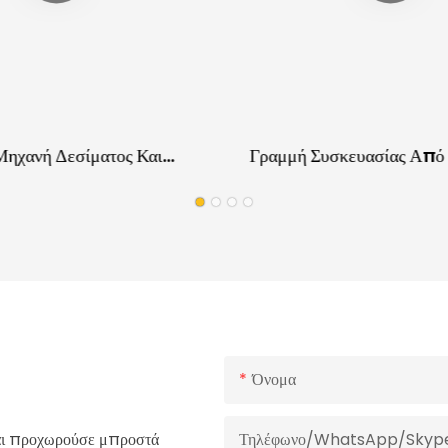
Μηχανή Δεσίματος Και
Γραμμή Συσκευασίας Απ
ς Παλετών, Εξοπλισμός
Μοριοσανίδες
ς Τέλους Γραμμής Για
Βάση Το Ξύλο Από
ακέ
Όνομα
και προχωρούσε μπροστά
Τηλέφωνο/WhatsApp/Skyp