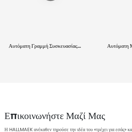
Αυτόματη Γραμμή Συσκευασίας
Αυτόματη 
Παλετών Δαπέδων | Εξοπλισμός
Περιτύλιξη
Εργασίας Επιτόπου Για Εργοστάσια
Συσκευασία
Δαπέδων
Πάνελ Με 
Κόντρα Πλ
Επικοινωνήστε Μαζί Μας
Η HALLMAEK ανέκαθεν τηρούσε την ιδέα του «τρέχει για εσάς» 