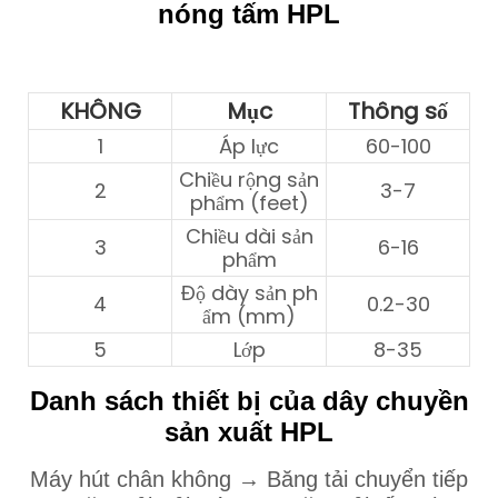
nóng tấm HPL
KHÔNG
Mục
Thông số
1
Áp lực
60-100
Chiều rộng sản
2
3-7
phẩm (feet)
Chiều dài sản
3
6-16
phẩm
Độ dày sản ph
4
0.2-30
ẩm (mm)
5
Lớp
8-35
Danh sách thiết bị của dây chuyền
sản xuất HPL
Máy hút chân không → Băng tải chuyển tiếp