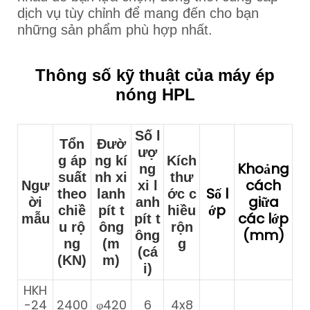
dịch vụ tùy chỉnh để mang đến cho bạn
những sản phẩm phù hợp nhất.
Thông số kỹ thuật của máy ép
nóng HPL
Số l
Tổn
Đườ
ượ
g áp
ng kí
Kích
Khoảng
ng
suất
nh xi
thư
cách
Ngư
xi l
Số l
theo
lanh
ớc c
giữa
ời
anh
ớp
chiề
pít t
hiều
các lớp
mẫu
pít t
u rộ
ông
rộn
(mm)
ông
ng
(m
g
(cá
(KN)
m)
i)
HKH
-24
2400
φ420
6
4x8