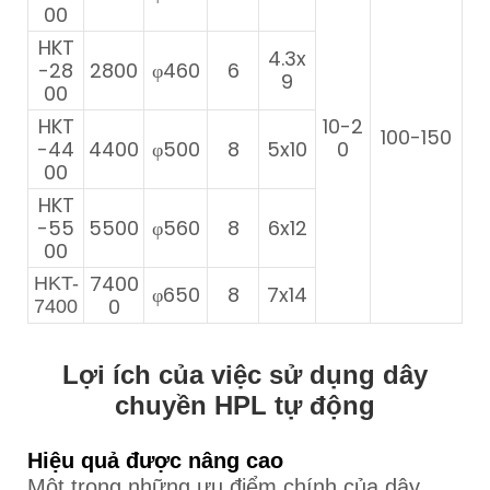
00
HKT
4.3x
-28
2800
φ460
6
9
00
HKT
10-2
100-150
-44
4400
φ500
8
5x10
0
00
HKT
-55
5500
φ560
8
6x12
00
7400
HKT-
φ650
8
7x14
0
7400
Lợi ích của việc sử dụng dây
chuyền HPL tự động
Hiệu quả được nâng cao
Một trong những ưu điểm chính của dây