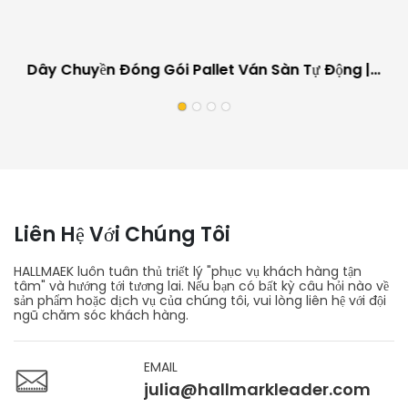
Dây Chuyền Đóng Gói Pallet Ván Sàn Tự Động |
Thiết Bị Làm Việc Tại Chỗ Cho Nhà Máy Sản Xuất
Ván Sàn
Liên Hệ Với Chúng Tôi
HALLMAEK luôn tuân thủ triết lý "phục vụ khách hàng tận
tâm" và hướng tới tương lai. Nếu bạn có bất kỳ câu hỏi nào về
sản phẩm hoặc dịch vụ của chúng tôi, vui lòng liên hệ với đội
ngũ chăm sóc khách hàng.
EMAIL
julia@hallmarkleader.com